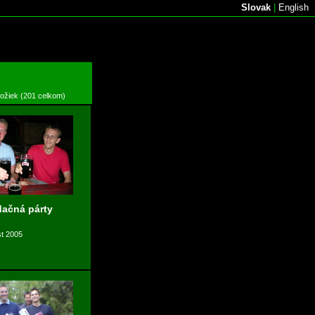
Slovak
|
English
ložiek (201 celkom)
ačná párty
st 2005