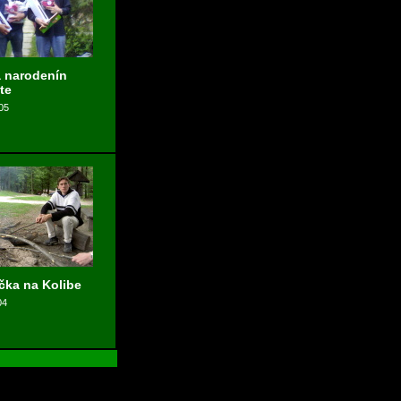
 narodenín
te
05
ka na Kolibe
04