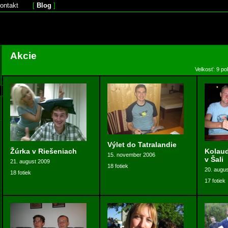
ontakt
[
Blog
]
Akcie
Velkosť: 9 po
Výlet do Tatralandie
Žúrka v Riešeniach
Kolaud
15. november 2006
v Šali
21. august 2009
18 fotiek
20. augu
18 fotiek
17 fotiek