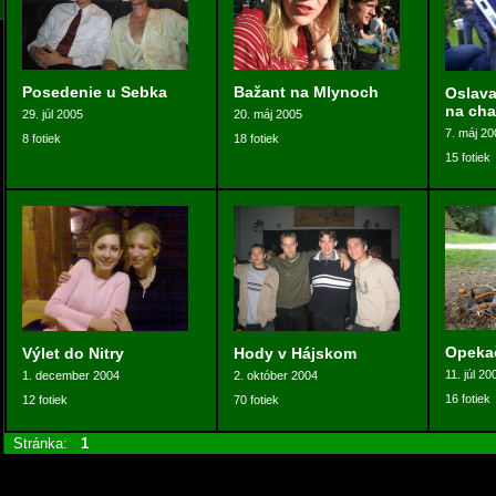
Posedenie u Sebka
Bažant na Mlynoch
Oslava
na cha
29. júl 2005
20. máj 2005
7. máj 20
8 fotiek
18 fotiek
15 fotiek
Opekač
Výlet do Nitry
Hody v Hájskom
11. júl 20
1. december 2004
2. október 2004
16 fotiek
12 fotiek
70 fotiek
Stránka:
1