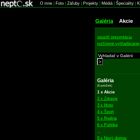
O mne
|
Foto
|
Záľuby
|
Projekty
|
Médiá
|
Špeciality
|
K
Galéria
Akcie
spustiť prezentáciu
rozšírené vyhľadávanie
>
Galéria
(9 položiek)
1 x Akcie
2 x Zdravie
3 x Moto
4 x Šport
5 x Rodina
6 x Politika
...
9 x Nový domov