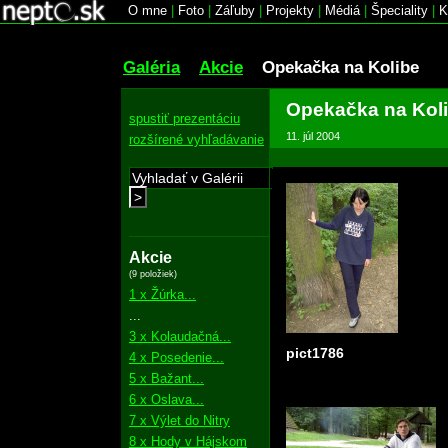
O mne
|
Foto
|
Záľuby
|
Projekty
|
Médiá
|
Špeciality
|
K
Galéria
Akcie
Opekačka na Kolibe
Opekačka na Kol
spustiť prezentáciu
11. júl 2004
rozšírené vyhľadávanie
>
Akcie
(9 položiek)
1 x Žúrka...
...
3 x Kolaudačná...
pict1786
4 x Posedenie...
5 x Bažant...
6 x Oslava...
7 x Výlet do Nitry
8 x Hody v Hájskom