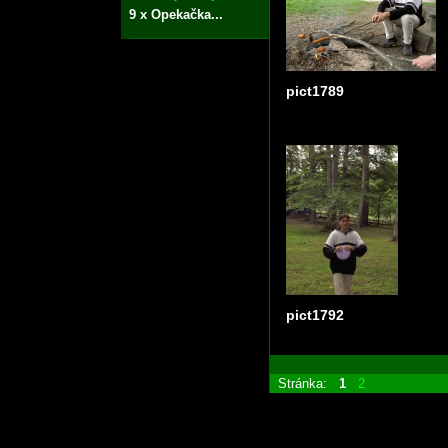
9 x Opekačka...
pict1789
pict1792
Stránka:
1
2