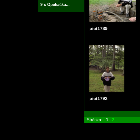
9 x Opekačka...
pict1789
pict1792
Stránka:
1
2