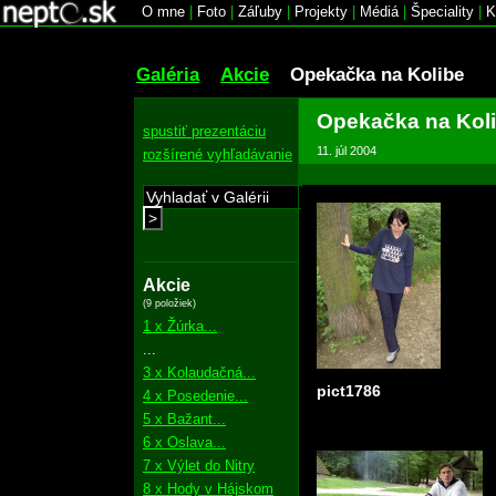
O mne
|
Foto
|
Záľuby
|
Projekty
|
Médiá
|
Špeciality
|
K
Galéria
Akcie
Opekačka na Kolibe
Opekačka na Kol
spustiť prezentáciu
11. júl 2004
rozšírené vyhľadávanie
>
Akcie
(9 položiek)
1 x Žúrka...
...
3 x Kolaudačná...
pict1786
4 x Posedenie...
5 x Bažant...
6 x Oslava...
7 x Výlet do Nitry
8 x Hody v Hájskom