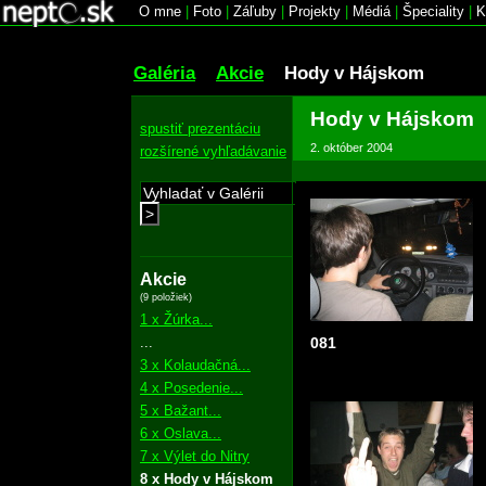
O mne
|
Foto
|
Záľuby
|
Projekty
|
Médiá
|
Špeciality
|
K
Galéria
Akcie
Hody v Hájskom
Hody v Hájskom
spustiť prezentáciu
2. október 2004
rozšírené vyhľadávanie
>
Akcie
(9 položiek)
1 x Žúrka...
...
081
3 x Kolaudačná...
4 x Posedenie...
5 x Bažant...
6 x Oslava...
7 x Výlet do Nitry
8 x Hody v Hájskom