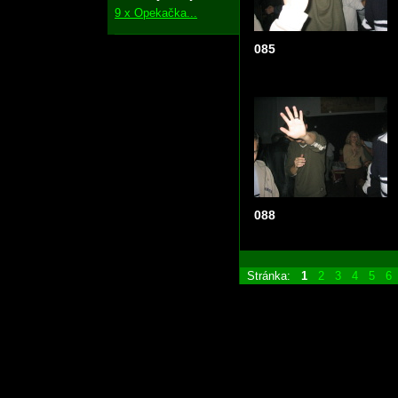
9 x Opekačka...
085
088
Stránka:
1
2
3
4
5
6