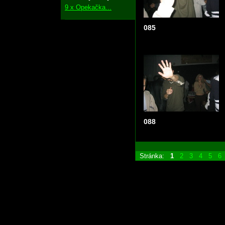
9 x Opekačka...
085
088
Stránka:
1
2
3
4
5
6