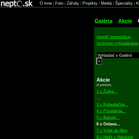
O mne
|
Foto
|
Záľuby
|
Projekty
|
Médiá
|
Špeciality
|
K
Galéria
Akcie
spustiť prezentáciu
rozšírené vyhľadávanie
>
Akcie
(9 položiek)
1 x Žúrka...
...
3 x Kolaudačná...
4 x Posedenie...
5 x Bažant...
6 x Oslava...
7 x Výlet do Nitry
8 x Hody v Hájskom