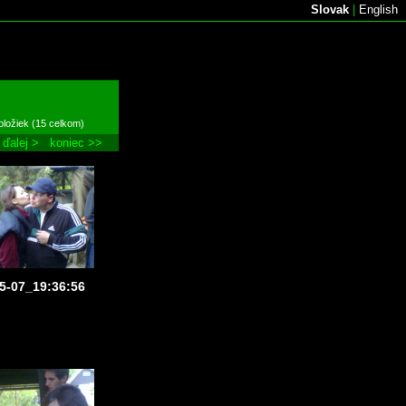
Slovak
|
English
oložiek (15 celkom)
ďalej >
koniec >>
5-07_19:36:56