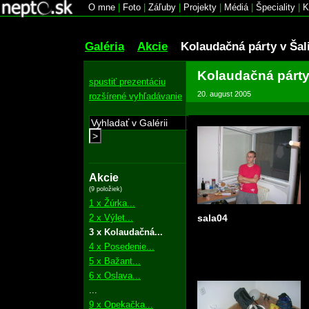
O mne
|
Foto
|
Záľuby
|
Projekty
|
Médiá
|
Špeciality
|
K
Galéria
Akcie
Kolaudačná párty v Šal
Kolaudačná párty 
spustiť prezentáciu
20. august 2005
rozšírené vyhľadávanie
>
Akcie
(9 položiek)
1 x Žúrka...
2 x Výlet...
sala04
3 x Kolaudačná...
4 x Posedenie...
5 x Bažant...
6 x Oslava...
...
9 x Opekačka...