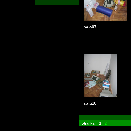
sala07
sala10
Stránka:
1
2