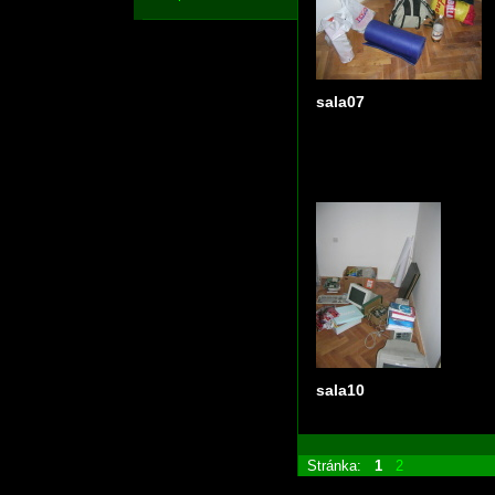
sala07
sala10
Stránka:
1
2