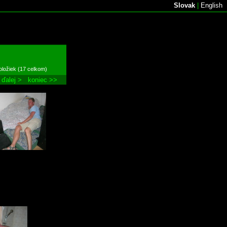
Slovak
|
English
oložiek (17 celkom)
ďalej >
koniec >>