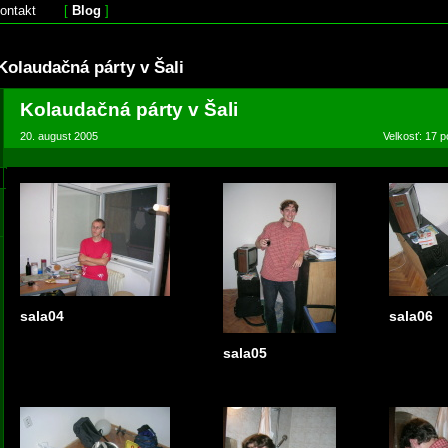
ontakt
[
Blog
]
Kolaudačná párty v Šali
Kolaudačná párty v Šali
20. august 2005
Velkosť: 17 p
sala04
sala06
sala05