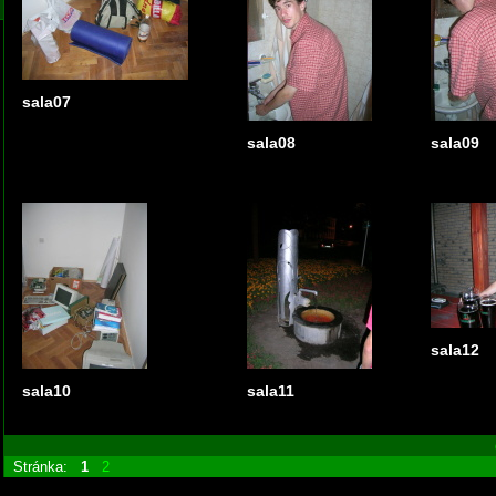
sala07
sala08
sala09
sala12
sala10
sala11
Stránka:
1
2