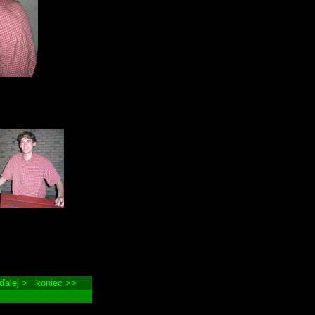
ďalej >
koniec >>