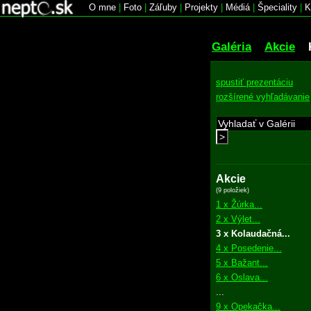
O mne
|
Foto
|
Záľuby
|
Projekty
|
Médiá
|
Špeciality
|
K
Galéria
Akcie
spustiť prezentáciu
rozšírené vyhľadávanie
>
Akcie
(9 položiek)
1 x Žúrka...
2 x Výlet...
3 x Kolaudačná...
4 x Posedenie...
5 x Bažant...
6 x Oslava...
...
9 x Opekačka...