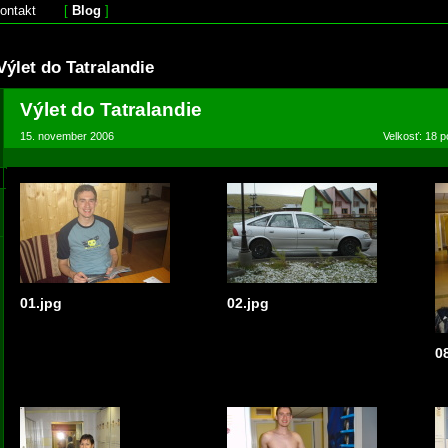
ontakt
[
Blog
]
Výlet do Tatralandie
Výlet do Tatralandie
15. november 2006
Velkosť: 18 p
01.jpg
02.jpg
0