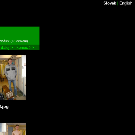
Slovak
|
English
oložiek (18 celkom)
ďalej >
koniec >>
8.jpg