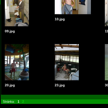
10.jpg
09.jpg
1
20.jpg
23.jpg
3
Stránka:
1
2