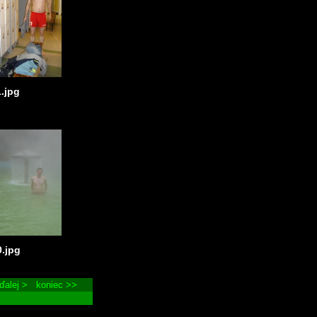
1.jpg
0.jpg
ďalej >
koniec >>