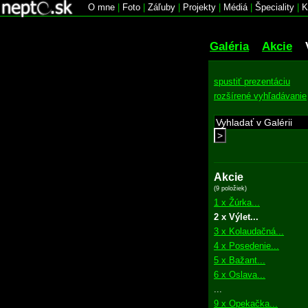
O mne
|
Foto
|
Záľuby
|
Projekty
|
Médiá
|
Špeciality
|
K
Galéria
Akcie
spustiť prezentáciu
rozšírené vyhľadávanie
>
Akcie
(9 položiek)
1 x Žúrka...
2 x Výlet...
3 x Kolaudačná...
4 x Posedenie...
5 x Bažant...
6 x Oslava...
...
9 x Opekačka...