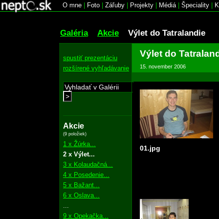
O mne
|
Foto
|
Záľuby
|
Projekty
|
Médiá
|
Špeciality
|
K
Galéria
Akcie
Výlet do Tatralandie
Výlet do Tatralan
spustiť prezentáciu
15. november 2006
rozšírené vyhľadávanie
>
Akcie
(9 položiek)
1 x Žúrka...
01.jpg
2 x Výlet...
3 x Kolaudačná...
4 x Posedenie...
5 x Bažant...
6 x Oslava...
...
9 x Opekačka...