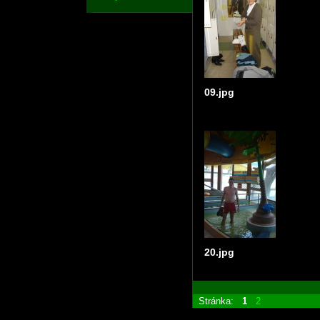
09.jpg
20.jpg
Stránka:
1
2