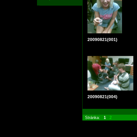
20090821(001)
20090821(004)
Stránka:
1
2