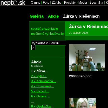
O mne
|
Foto
|
Záľuby
|
Projekty
|
Médiá
|
Špeciality
|
K
Galéria
Akcie
Žúrka v Riešeniach
Žúrka v Riešenia
spustiť prezentáciu
21. august 2009
rozšírené vyhľadávanie
>
Akcie
(9 položiek)
1 x Žúrka...
2 x Výlet...
20090820(000)
3 x Kolaudačná...
4 x Posedenie...
5 x Bažant...
6 x Oslava...
...
9 x Opekačka...