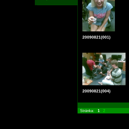
20090821(001)
20090821(004)
Stránka:
1
2