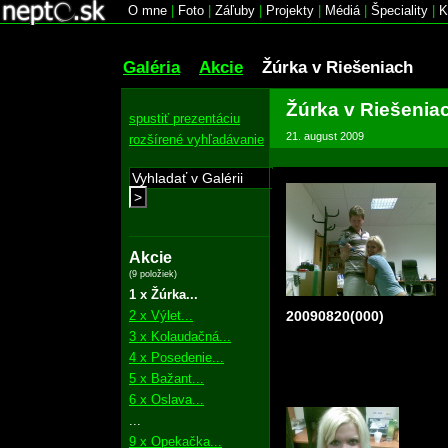
O mne
|
Foto
|
Záľuby
|
Projekty
|
Médiá
|
Špeciality
|
K
Galéria
Akcie
Žúrka v Riešeniach
Žúrka v Riešenia
spustiť prezentáciu
21. august 2009
rozšírené vyhľadávanie
>
Akcie
(9 položiek)
1 x Žúrka...
2 x Výlet...
20090820(000)
3 x Kolaudačná...
4 x Posedenie...
5 x Bažant...
6 x Oslava...
...
9 x Opekačka...