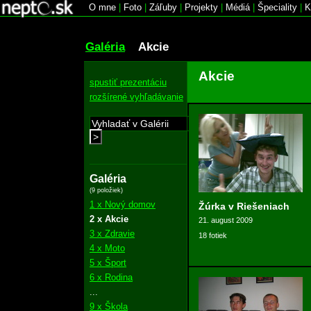
O mne
|
Foto
|
Záľuby
|
Projekty
|
Médiá
|
Špeciality
|
K
Galéria
Akcie
Akcie
spustiť prezentáciu
rozšírené vyhľadávanie
>
Galéria
(9 položiek)
1 x Nový domov
Žúrka v Riešeniach
2 x Akcie
21. august 2009
3 x Zdravie
18 fotiek
4 x Moto
5 x Šport
6 x Rodina
...
9 x Škola