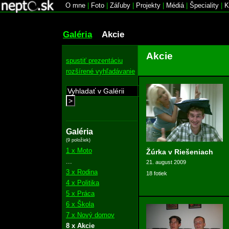
O mne
|
Foto
|
Záľuby
|
Projekty
|
Médiá
|
Špeciality
|
K
Galéria
Akcie
Akcie
spustiť prezentáciu
rozšírené vyhľadávanie
>
Galéria
(9 položiek)
1 x Moto
Žúrka v Riešeniach
...
21. august 2009
3 x Rodina
18 fotiek
4 x Politika
5 x Práca
6 x Škola
7 x Nový domov
8 x Akcie