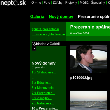
O mne
|
Foto
|
Záľuby
|
Projekty
|
Médiá
|
Špeciality
|
K
Galéria
Nový domov
Prezeranie spál
Prezeranie spáln
spustiť prezentáciu
6. október 2004
rozšírené vyhľadávanie
>
Nový domov
(11 položiek)
1 x Sťahovanie...
...
p1010002.jpg
5 x Búranie...
6 x Montovanie...
7 x Prezeranie...
8 x Z môjho...
9 x Natieranie...
10 x Prezeranie...