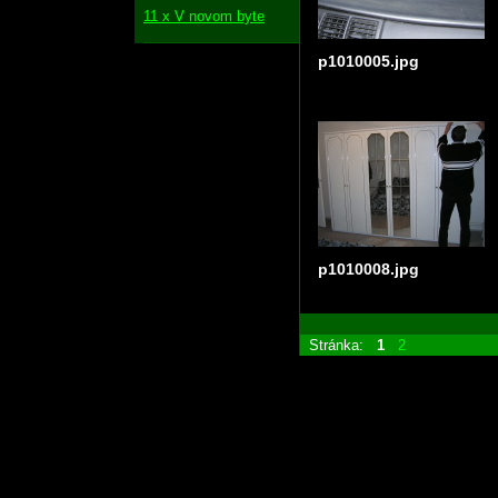
11 x V novom byte
p1010005.jpg
p1010008.jpg
Stránka:
1
2