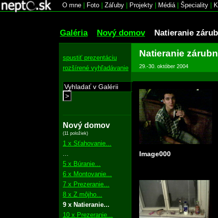
O mne
|
Foto
|
Záľuby
|
Projekty
|
Médiá
|
Špeciality
|
K
Galéria
Nový domov
Natieranie zárub
Natieranie zárubn
spustiť prezentáciu
29.-30. október 2004
rozšírené vyhľadávanie
>
Nový domov
(11 položiek)
1 x Sťahovanie...
...
Image000
5 x Búranie...
6 x Montovanie...
7 x Prezeranie...
8 x Z môjho...
9 x Natieranie...
10 x Prezeranie...