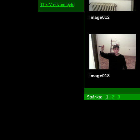
11 x V novom byte
Image012
Image018
Stránka:
1
2
3