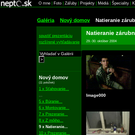
O mne
|
Foto
|
Záľuby
|
Projekty
|
Médiá
|
Špeciality
|
K
Galéria
Nový domov
Natieranie zárub
Natieranie zárubn
spustiť prezentáciu
29.-30. október 2004
rozšírené vyhľadávanie
>
Nový domov
(11 položiek)
1 x Sťahovanie...
...
Image000
5 x Búranie...
6 x Montovanie...
7 x Prezeranie...
8 x Z môjho...
9 x Natieranie...
10 x Prezeranie...