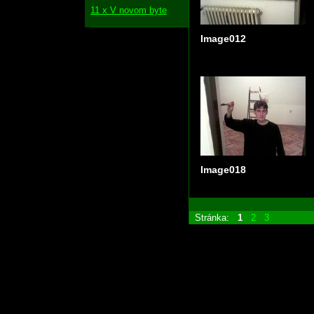
11 x V novom byte
Image012
Image018
Stránka:
1
2
3