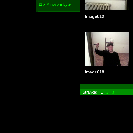
11 x V novom byte
Image012
Image018
Stránka:
1
2
3