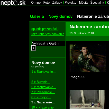
O mne
|
Foto
|
Záľuby
|
Projekty
|
Médiá
|
Špeciality
|
K
Galéria
Nový domov
Natieranie zárub
Natieranie zárubn
spustiť prezentáciu
29.-30. október 2004
rozšírené vyhľadávanie
>
Nový domov
(11 položiek)
1 x Sťahovanie...
...
Image000
5 x Búranie...
6 x Montovanie...
7 x Prezeranie...
8 x Z môjho...
9 x Natieranie...
10 x Prezeranie...