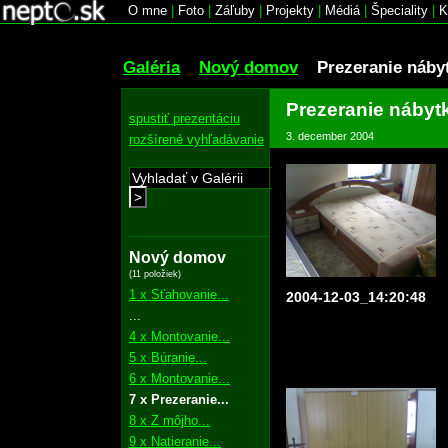
O mne
|
Foto
|
Záľuby
|
Projekty
|
Médiá
|
Špeciality
|
K
Galéria
Nový domov
Prezeranie náby
Prezeranie nábyt
spustiť prezentáciu
3. december 2004
rozšírené vyhľadávanie
>
Nový domov
(11 položiek)
1 x Sťahovanie...
2004-12-03_14:20:48
...
4 x Montovanie...
5 x Búranie...
6 x Montovanie...
7 x Prezeranie...
8 x Z môjho...
9 x Natieranie...