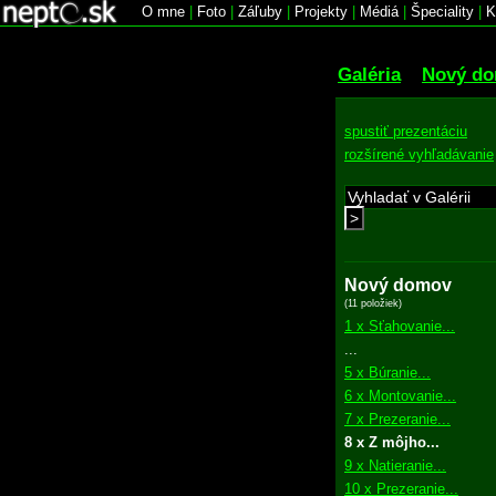
O mne
|
Foto
|
Záľuby
|
Projekty
|
Médiá
|
Špeciality
|
K
Galéria
Nový d
spustiť prezentáciu
rozšírené vyhľadávanie
>
Nový domov
(11 položiek)
1 x Sťahovanie...
...
5 x Búranie...
6 x Montovanie...
7 x Prezeranie...
8 x Z môjho...
9 x Natieranie...
10 x Prezeranie...