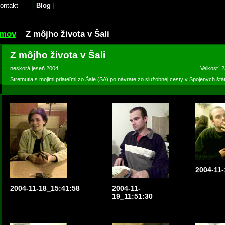
ontakt
[
Blog
]
omov
Z môjho života v Šali
Z môjho života v Šali
neskorá jeseň 2004
Velkosť: 2
Stretnutia s mojimi priateľmi zo Šale (SA) po návrate zo služobnej cesty v Spojených št
2004-11-
2004-11-18_15:41:58
2004-11-
19_11:51:30