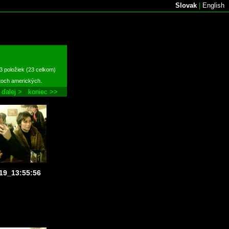
Slovak
|
English
3 položiek (23 celkom)
átoch amerických.
ďalej >
koniec >>
19_13:55:56