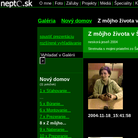
O mne
|
Foto
|
Záľuby
|
Projekty
|
Médiá
|
Špeciality
|
K
Galéria
Nový domov
Z môjho života v
Z môjho života v 
spustiť prezentáciu
neskorá jeseň 2004
rozšírené vyhľadávanie
Stretnutia s mojimi priateľmi zo 
>
Nový domov
(11 položiek)
1 x Sťahovanie...
...
5 x Búranie...
6 x Montovanie...
2004-11-18_15:41:58
7 x Prezeranie...
8 x Z môjho...
9 x Natieranie...
10 x Prezeranie...