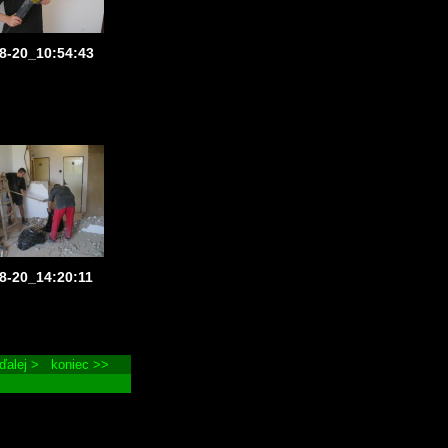
8-20_10:54:43
8-20_14:20:11
ďalej >
koniec >>