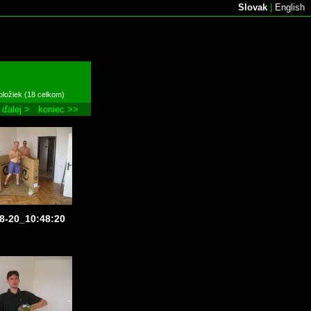
Slovak
|
English
oložiek (18 celkom)
ďalej >
koniec >>
8-20_10:48:20