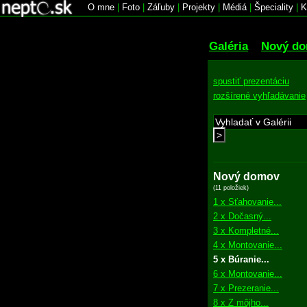
O mne
|
Foto
|
Záľuby
|
Projekty
|
Médiá
|
Špeciality
|
K
Galéria
Nový d
spustiť prezentáciu
rozšírené vyhľadávanie
>
Nový domov
(11 položiek)
1 x Sťahovanie...
2 x Dočasný...
3 x Kompletné...
4 x Montovanie...
5 x Búranie...
6 x Montovanie...
7 x Prezeranie...
8 x Z môjho...