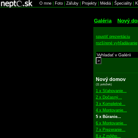
O mne
|
Foto
|
Záľuby
|
Projekty
|
Médiá
|
Špeciality
|
K
Galéria
Nový d
spustiť prezentáciu
rozšírené vyhľadávanie
>
Nový domov
(11 položiek)
1 x Sťahovanie...
2 x Dočasný...
3 x Kompletné...
4 x Montovanie...
5 x Búranie...
6 x Montovanie...
7 x Prezeranie...
8 x Z môjho...