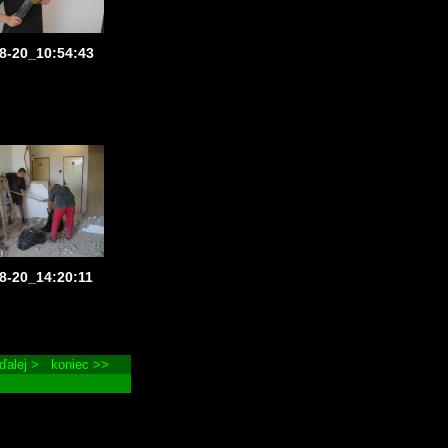
8-20_10:54:43
8-20_14:20:11
ďalej >
koniec >>