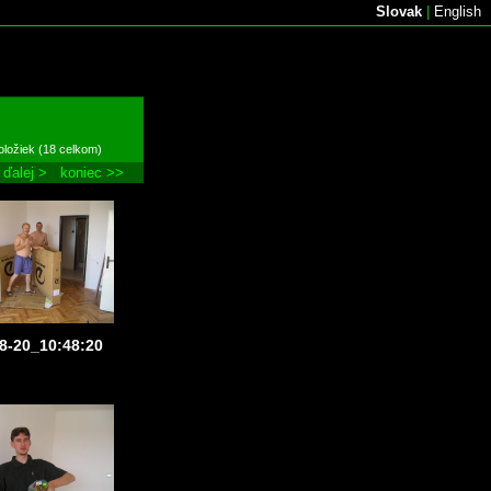
Slovak
|
English
oložiek (18 celkom)
ďalej >
koniec >>
8-20_10:48:20