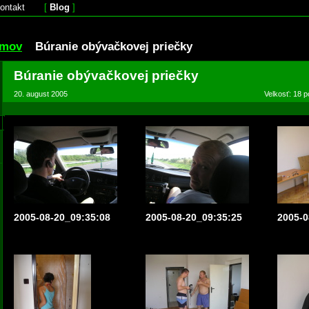
ontakt
[
Blog
]
omov
Búranie obývačkovej priečky
Búranie obývačkovej priečky
20. august 2005
Velkosť: 18 p
2005-08-20_09:35:08
2005-08-20_09:35:25
2005-0