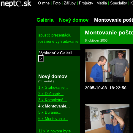
O mne
|
Foto
|
Záľuby
|
Projekty
|
Médiá
|
Špeciality
|
K
Galéria
Nový domov
Montovanie pošt
Montovanie pošto
spustiť prezentáciu
8. október 2005
rozšírené vyhľadávanie
>
Nový domov
(11 položiek)
1 x Sťahovanie...
2005-10-08_18:22:56
2 x Dočasný...
3 x Kompletné...
4 x Montovanie...
5 x Búranie...
6 x Montovanie...
...
11 x V novom byte