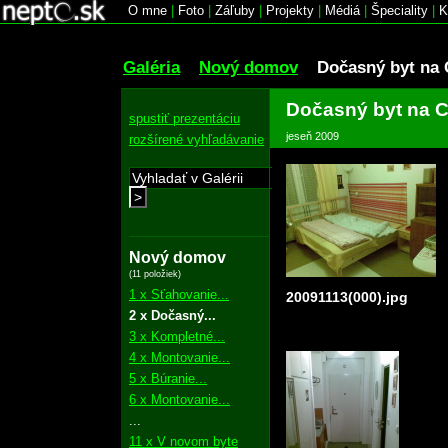
O mne
|
Foto
|
Záľuby
|
Projekty
|
Médiá
|
Špeciality
|
K
Galéria
Nový domov
Dočasný byt na 
Dočasný byt na C
spustiť prezentáciu
jeseň 2009
rozšírené vyhľadávanie
>
Nový domov
(11 položiek)
1 x Sťahovanie...
20091113(000).jpg
2 x Dočasný...
3 x Kompletné...
4 x Montovanie...
5 x Búranie...
6 x Montovanie...
...
11 x V novom byte