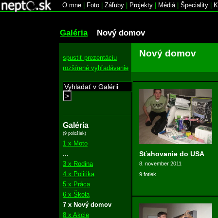
O mne
|
Foto
|
Záľuby
|
Projekty
|
Médiá
|
Špeciality
|
K
Galéria
Nový domov
Nový domov
spustiť prezentáciu
rozšírené vyhľadávanie
>
Galéria
(9 položiek)
1 x Moto
...
Sťahovanie do USA
3 x Rodina
8. november 2011
4 x Politika
9 fotiek
5 x Práca
6 x Škola
7 x Nový domov
8 x Akcie