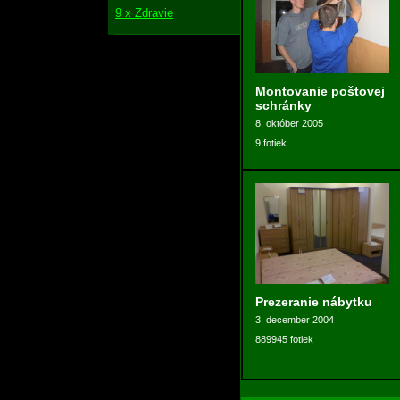
9 x Zdravie
Montovanie poštovej
schránky
8. október 2005
9 fotiek
Prezeranie nábytku
3. december 2004
889945 fotiek