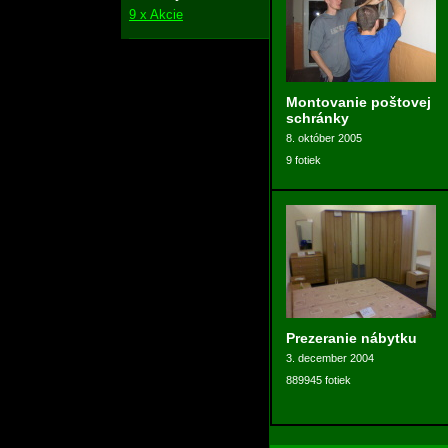
9 x Akcie
Montovanie poštovej
schránky
8. október 2005
9 fotiek
Prezeranie nábytku
3. december 2004
889945 fotiek