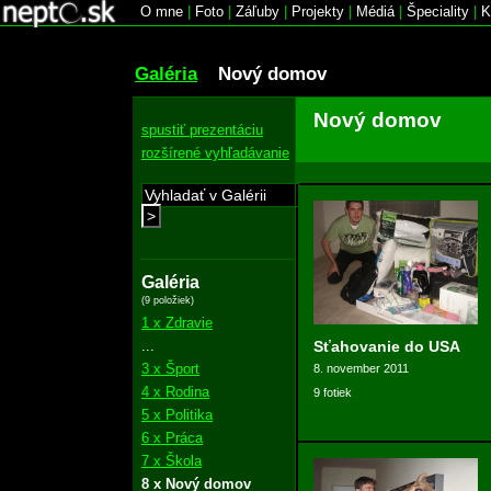
O mne
|
Foto
|
Záľuby
|
Projekty
|
Médiá
|
Špeciality
|
K
Galéria
Nový domov
Nový domov
spustiť prezentáciu
rozšírené vyhľadávanie
>
Galéria
(9 položiek)
1 x Zdravie
...
Sťahovanie do USA
3 x Šport
8. november 2011
4 x Rodina
9 fotiek
5 x Politika
6 x Práca
7 x Škola
8 x Nový domov