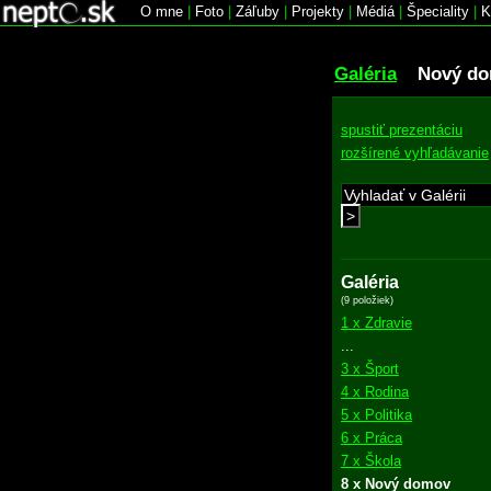
O mne
|
Foto
|
Záľuby
|
Projekty
|
Médiá
|
Špeciality
|
K
Galéria
Nový d
spustiť prezentáciu
rozšírené vyhľadávanie
>
Galéria
(9 položiek)
1 x Zdravie
...
3 x Šport
4 x Rodina
5 x Politika
6 x Práca
7 x Škola
8 x Nový domov