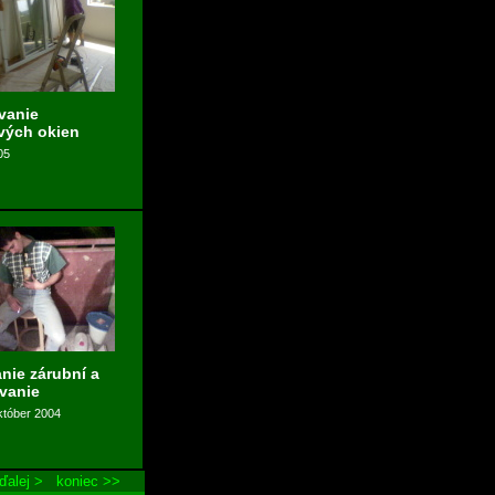
vanie
vých okien
05
anie zárubní a
vanie
któber 2004
ďalej >
koniec >>