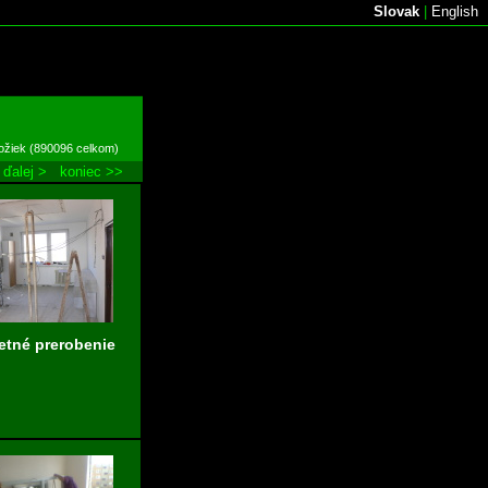
Slovak
|
English
ložiek (890096 celkom)
ďalej >
koniec >>
tné prerobenie