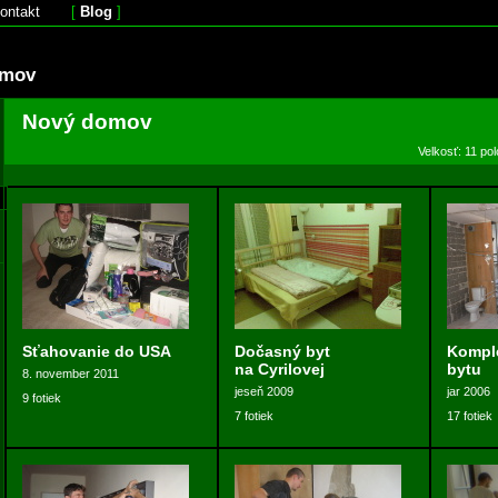
ontakt
[
Blog
]
omov
Nový domov
Velkosť: 11 po
Sťahovanie do USA
Dočasný byt
Komple
na Cyrilovej
bytu
8. november 2011
jeseň 2009
jar 2006
9 fotiek
7 fotiek
17 fotiek