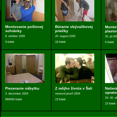
Montovanie poštovej
Búranie obývačkovej
Monto
schránky
priečky
plasto
8. október 2005
20. august 2005
30. júl 20
9 fotiek
18 fotiek
9 fotiek
Prezeranie nábytku
Z môjho života v Šali
Natier
uprato
3. december 2004
neskorá jeseň 2004
29.-30. o
889945 fotiek
23 fotiek
23 fotiek