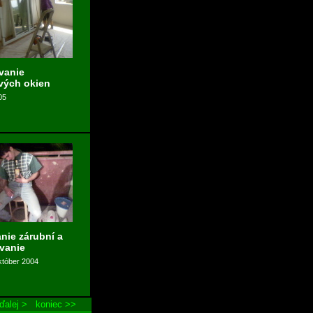
vanie
vých okien
05
anie zárubní a
vanie
któber 2004
ďalej >
koniec >>