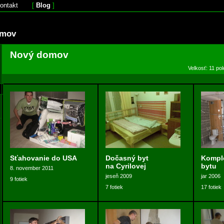
ontakt
[
Blog
]
omov
Nový domov
Velkosť: 11 po
Sťahovanie do USA
Dočasný byt
Komple
na Cyrilovej
bytu
8. november 2011
jeseň 2009
jar 2006
9 fotiek
7 fotiek
17 fotiek