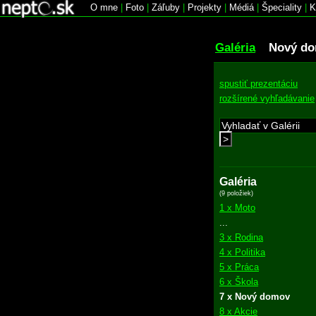
O mne
|
Foto
|
Záľuby
|
Projekty
|
Médiá
|
Špeciality
|
K
Galéria
Nový d
spustiť prezentáciu
rozšírené vyhľadávanie
>
Galéria
(9 položiek)
1 x Moto
...
3 x Rodina
4 x Politika
5 x Práca
6 x Škola
7 x Nový domov
8 x Akcie