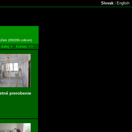
Slovak
|
English
ložiek (890096 celkom)
ďalej >
koniec >>
tné prerobenie