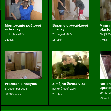
Montovanie poštovej
Búranie obývačkovej
Monto
schránky
priečky
plasto
8. október 2005
20. august 2005
30. júl 20
9 fotiek
18 fotiek
9 fotiek
Prezeranie nábytku
Z môjho života v Šali
Natier
uprato
3. december 2004
neskorá jeseň 2004
29.-30. o
889945 fotiek
23 fotiek
23 fotiek