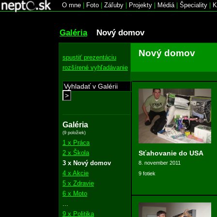
O mne
|
Foto
|
Záľuby
|
Projekty
|
Médiá
|
Špeciality
|
K
Galéria
Nový domov
Nový domov
spustiť prezentáciu
rozšírené vyhľadávanie
>
Galéria
(9 položiek)
1 x Práca
2 x Škola
Sťahovanie do USA
3 x Nový domov
8. november 2011
4 x Akcie
9 fotiek
5 x Zdravie
6 x Moto
...
9 x Politika