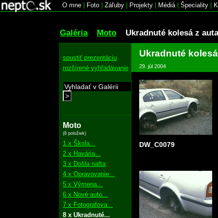
O mne
|
Foto
|
Záľuby
|
Projekty
|
Médiá
|
Špeciality
|
K
Galéria
Moto
Ukradnuté kolesá z aut
Ukradnuté kolesá
spustiť prezentáciu
29. júl 2004
rozšírené vyhľadávanie
>
Moto
(8 položiek)
1 x Škola...
DW_C0079
2 x Havária...
3 x Došla nafta
4 x Opravovanie...
5 x Výmena...
6 x Nové auto...
7 x Fotografova...
8 x Ukradnuté...