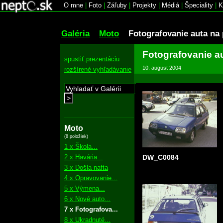
O mne
|
Foto
|
Záľuby
|
Projekty
|
Médiá
|
Špeciality
|
K
Galéria
Moto
Fotografovanie auta na 
Fotografovanie au
spustiť prezentáciu
10. august 2004
rozšírené vyhľadávanie
>
Moto
(8 položiek)
1 x Škola...
2 x Havária...
DW_C0084
3 x Došla nafta
4 x Opravovanie...
5 x Výmena...
6 x Nové auto...
7 x Fotografova...
8 x Ukradnuté...