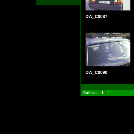
DW_C0087
DW_C0090
Stránka:
1
2