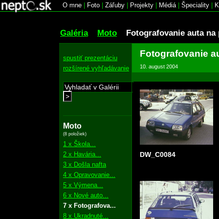
O mne
|
Foto
|
Záľuby
|
Projekty
|
Médiá
|
Špeciality
|
K
Galéria
Moto
Fotografovanie auta na 
Fotografovanie au
spustiť prezentáciu
10. august 2004
rozšírené vyhľadávanie
>
Moto
(8 položiek)
1 x Škola...
2 x Havária...
DW_C0084
3 x Došla nafta
4 x Opravovanie...
5 x Výmena...
6 x Nové auto...
7 x Fotografova...
8 x Ukradnuté...