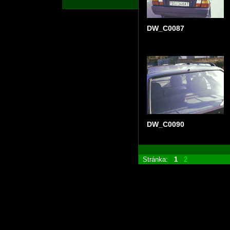
DW_C0087
DW_C0090
Stránka:
1
2