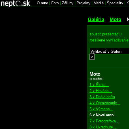
O mne
|
Foto
|
Záľuby
|
Projekty
|
Médiá
|
Špeciality
|
K
Galéria
Moto
spustiť prezentáciu
rozšírené vyhľadávanie
>
Moto
(8 položiek)
1 x Škola...
2 x Havária...
3 x Došla nafta
4 x Opravovanie...
5 x Výmena...
6 x Nové auto...
7 x Fotografova...
8 x Ukradnuté...