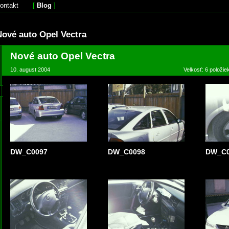
ontakt
[
Blog
]
Nové auto Opel Vectra
Nové auto Opel Vectra
10. august 2004
Velkosť: 6 položie
DW_C0097
DW_C0098
DW_C0