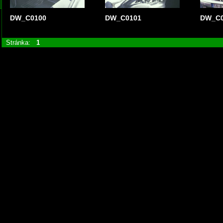
DW_C0100
DW_C0101
DW_C0
Stránka:
1