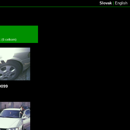
Slovak
|
English
k (6 celkom)
099