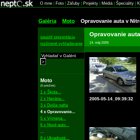
O mne
|
Foto
|
Záľuby
|
Projekty
|
Médiá
|
Špeciality
|
K
Galéria
Moto
Opravovanie auta v Nitr
Opravovanie auta 
spustiť prezentáciu
14. máj 2005
rozšírené vyhľadávanie
>
Moto
(8 položiek)
1 x Škola...
2 x Havária...
2005-05-14_09:39:32
3 x Došla nafta
4 x Opravovanie...
5 x Výmena...
6 x Nové auto...
...
8 x Ukradnuté...