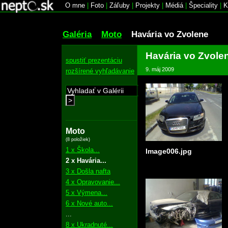
O mne
|
Foto
|
Záľuby
|
Projekty
|
Médiá
|
Špeciality
|
K
Galéria
Moto
Havária vo Zvolene
Havária vo Zvole
spustiť prezentáciu
9. máj 2009
rozšírené vyhľadávanie
>
Moto
(8 položiek)
1 x Škola...
Image006.jpg
2 x Havária...
3 x Došla nafta
4 x Opravovanie...
5 x Výmena...
6 x Nové auto...
...
8 x Ukradnuté...