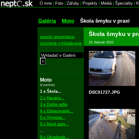
O mne
|
Foto
|
Záľuby
|
Projekty
|
Médiá
|
Špeciality
|
K
Galéria
Moto
Škola šmyku v praxi
Škola šmyku v pr
spustiť prezentáciu
23. február 2010
rozšírené vyhľadávanie
>
Moto
(8 položiek)
1 x Škola...
DSC01727.JPG
2 x Havária...
3 x Došla nafta
4 x Opravovanie...
5 x Výmena...
6 x Nové auto...
...
8 x Ukradnuté...