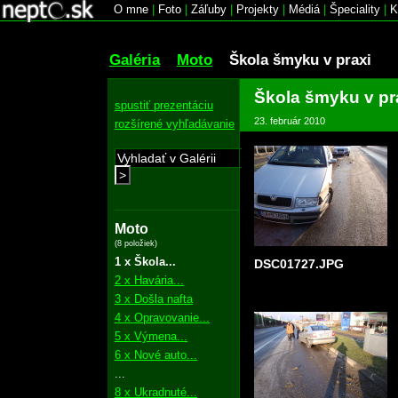
O mne
|
Foto
|
Záľuby
|
Projekty
|
Médiá
|
Špeciality
|
K
Galéria
Moto
Škola šmyku v praxi
Škola šmyku v pr
spustiť prezentáciu
23. február 2010
rozšírené vyhľadávanie
>
Moto
(8 položiek)
1 x Škola...
DSC01727.JPG
2 x Havária...
3 x Došla nafta
4 x Opravovanie...
5 x Výmena...
6 x Nové auto...
...
8 x Ukradnuté...