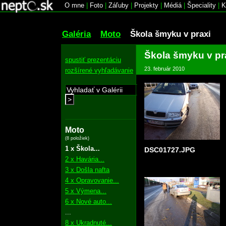
O mne
|
Foto
|
Záľuby
|
Projekty
|
Médiá
|
Špeciality
|
K
Galéria
Moto
Škola šmyku v praxi
Škola šmyku v pr
spustiť prezentáciu
23. február 2010
rozšírené vyhľadávanie
>
Moto
(8 položiek)
1 x Škola...
DSC01727.JPG
2 x Havária...
3 x Došla nafta
4 x Opravovanie...
5 x Výmena...
6 x Nové auto...
...
8 x Ukradnuté...