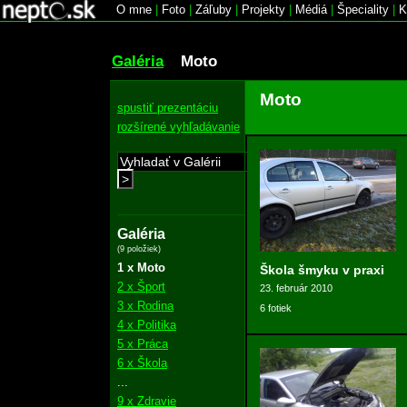
O mne
|
Foto
|
Záľuby
|
Projekty
|
Médiá
|
Špeciality
|
K
Galéria
Moto
Moto
spustiť prezentáciu
rozšírené vyhľadávanie
>
Galéria
(9 položiek)
1 x Moto
Škola šmyku v praxi
2 x Šport
23. február 2010
3 x Rodina
6 fotiek
4 x Politika
5 x Práca
6 x Škola
...
9 x Zdravie