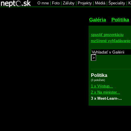
O mne
|
Foto
|
Záľuby
|
Projekty
|
Médiá
|
Špeciality
|
K
Galéria
Politika
spustiť prezentáciu
rozšírené vyhľadávanie
>
Politika
(3 položiek)
1 x Výstup...
2 x Na minister...
3 x Meet-Learn-...