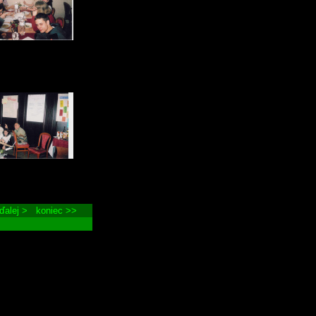
ďalej >
koniec >>