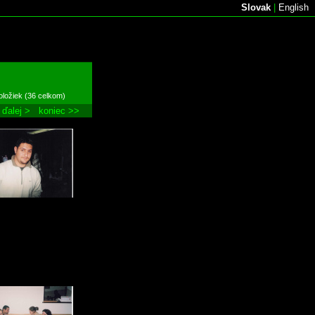
Slovak
|
English
oložiek (36 celkom)
ďalej >
koniec >>