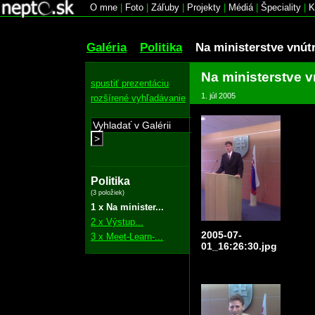
O mne
|
Foto
|
Záľuby
|
Projekty
|
Médiá
|
Špeciality
|
K
Galéria
Politika
Na ministerstve vnút
Na ministerstve v
spustiť prezentáciu
1. júl 2005
rozšírené vyhľadávanie
>
Politika
(3 položiek)
1 x Na minister...
2 x Výstup...
2005-07-
3 x Meet-Learn-...
01_16:26:30.jpg