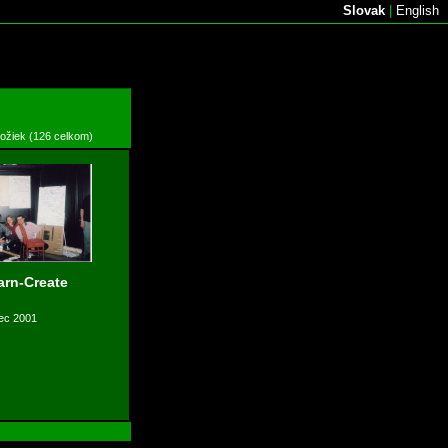
Slovak
|
English
ložiek (126 celkom)
arn-Create
ec 2001