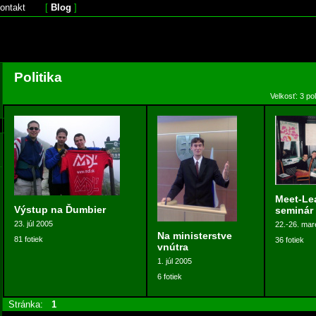
ontakt
[
Blog
]
Politika
Velkosť: 3 po
Meet-Le
Výstup na Ďumbier
seminár
23. júl 2005
22.-26. mar
Na ministerstve
81 fotiek
36 fotiek
vnútra
1. júl 2005
6 fotiek
Stránka:
1