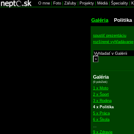
O mne
|
Foto
|
Záľuby
|
Projekty
|
Médiá
|
Špeciality
|
K
Galéria
Politika
spustiť prezentáciu
rozšírené vyhľadávanie
>
Galéria
(9 položiek)
1 x Moto
2 x Šport
3 x Rodina
4 x Politika
5 x Práca
6 x Škola
...
9 x Zdravie