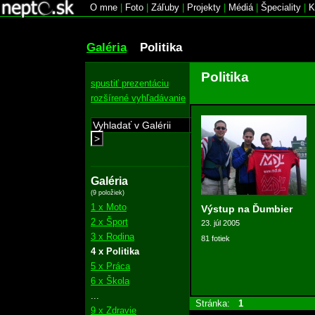
O mne
|
Foto
|
Záľuby
|
Projekty
|
Médiá
|
Špeciality
|
K
Galéria
Politika
Politika
spustiť prezentáciu
rozšírené vyhľadávanie
>
Galéria
(9 položiek)
1 x Moto
Výstup na Ďumbier
2 x Šport
23. júl 2005
3 x Rodina
81 fotiek
4 x Politika
5 x Práca
6 x Škola
...
Stránka:
1
9 x Zdravie