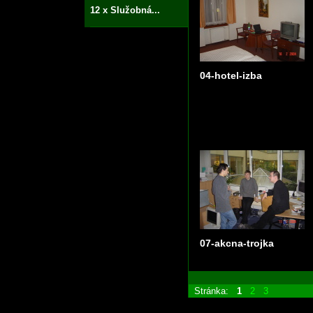
12 x Služobná...
04-hotel-izba
07-akcna-trojka
Stránka:
1
2
3