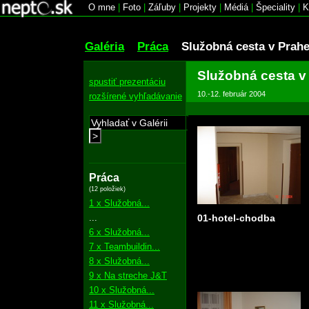
O mne
|
Foto
|
Záľuby
|
Projekty
|
Médiá
|
Špeciality
|
K
Galéria
Práca
Služobná cesta v Prah
Služobná cesta v
spustiť prezentáciu
10.-12. február 2004
rozšírené vyhľadávanie
>
Práca
(12 položiek)
1 x Služobná...
...
01-hotel-chodba
6 x Služobná...
7 x Teambuildin...
8 x Služobná...
9 x Na streche J&T
10 x Služobná...
11 x Služobná...