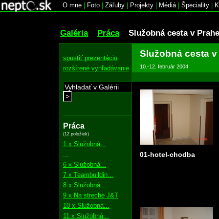
O mne
|
Foto
|
Záľuby
|
Projekty
|
Médiá
|
Špeciality
|
K
Galéria
Práca
Služobná cesta v Prah
Služobná cesta v
spustiť prezentáciu
10.-12. február 2004
rozšírené vyhľadávanie
>
Práca
(12 položiek)
1 x Služobná...
...
01-hotel-chodba
6 x Služobná...
7 x Teambuildin...
8 x Služobná...
9 x Na streche J&T
10 x Služobná...
11 x Služobná...