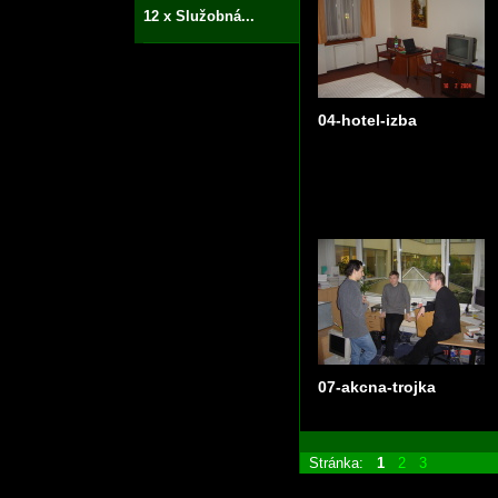
12 x Služobná...
04-hotel-izba
07-akcna-trojka
Stránka:
1
2
3