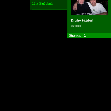
12 x Služobná...
Druhý týždeň
35 fotiek
Stránka:
1