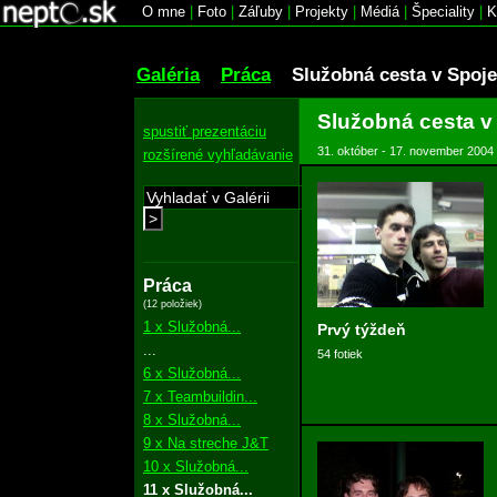
O mne
|
Foto
|
Záľuby
|
Projekty
|
Médiá
|
Špeciality
|
K
Galéria
Práca
Služobná cesta v Spoj
Služobná cesta v
spustiť prezentáciu
31. október - 17. november 2004
rozšírené vyhľadávanie
>
Práca
(12 položiek)
1 x Služobná...
Prvý týždeň
...
54 fotiek
6 x Služobná...
7 x Teambuildin...
8 x Služobná...
9 x Na streche J&T
10 x Služobná...
11 x Služobná...