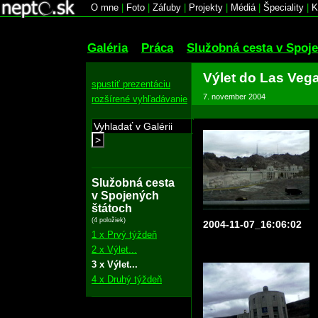
O mne
|
Foto
|
Záľuby
|
Projekty
|
Médiá
|
Špeciality
|
K
Galéria
Práca
Služobná cesta v Spoj
Výlet do Las Veg
spustiť prezentáciu
7. november 2004
rozšírené vyhľadávanie
>
Služobná cesta
v Spojených
štátoch
(4 položiek)
2004-11-07_16:06:02
1 x Prvý týždeň
2 x Výlet...
3 x Výlet...
4 x Druhý týždeň