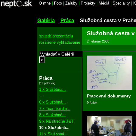
O mne
|
Foto
|
Záľuby
|
Projekty
|
Médiá
|
Špeciality
|
K
Galéria
Práca
Služobná cesta v Prah
Služobná cesta v
spustiť prezentáciu
2. február 2005
rozšírené vyhľadávanie
>
Práca
(12 položiek)
1 x Služobná...
...
Pracovné dokumenty
6 x Služobná...
9 fotiek
7 x Teambuildin...
8 x Služobná...
9 x Na streche J&T
10 x Služobná...
11 x Služobná...